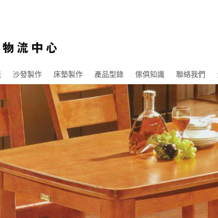
大統傢俱官方網站-高雄家
統
沙發製作
床墊製作
產品型錄
傢俱知識
聯絡我們