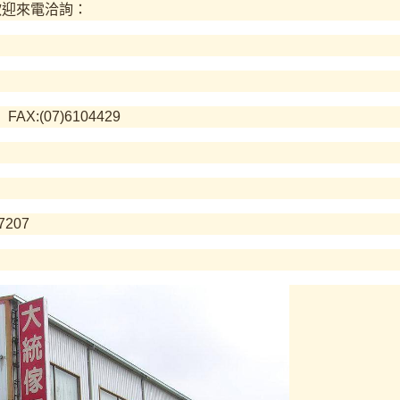
歡迎來電洽詢：
X:(07)6104429
207