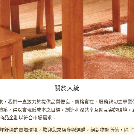
關於大統
多年來，我們一直致力於提供品質優良、價格實在、服務親切之專
體系，得以實現低成本之目標，創造利潤共享互助互容的環境
，
商品企劃以符合市場需求。
0坪舒適的賣場環境，歡迎您來店參觀選購，絕對物超所值
，除了