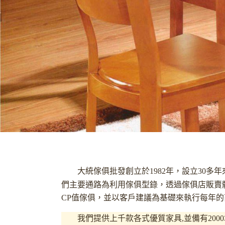
大統傢俱批發創立於1982年，設立30
們主要通路為利用傢俱型錄，透過傢俱店販賣
CP值傢俱
，並以客戶建議為基礎來執行每年的
我們提供上千款各式優質家具,並備有200