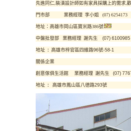
先進同仁,裝潢設計師如有家具採購上的需求,
門市部
業務經理 李小姐 (07) 6254173
地址：高雄市岡山區寶米路386號
中盤批發部 業務經理 謝先生 (07) 6100985 FA
地址
:
高雄市梓官區四維路96號-58-1
關係企業
創意傢俱生活館 業務經理 謝先生 (07) 7767
地址
:
高雄市鳳山區八德路293號