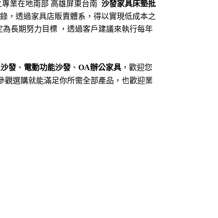
之專業在地南部 高雄屏東台南
沙發家具床墊批
錄，透過家具店販賣體系，得以實現低成本之
定為長期努力目標 ，透過客戶建議來執行每年
型沙發
、
電動功能沙發
、
OA辦公家具
，歡迎您
參觀選購就能滿足你所需全部產品，也
歡迎業