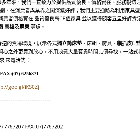
立30多年來，我們一直致力於提供品質優良、價格實在、服務親切
規劃，在消費者與業界之間深獲好評；我們主要通路為利用家具型
費者價格實在 品質優良高CP值家具 並以獲得顧客五星好評肯
南
高雄
及
屏東
等處
。
 舒適的賣場環境，展示各式
獨立筒床墊
、床組
、廚具
、
貓抓皮L
開心之外更買到放心，不用浪費大量寶貴時間比價尋找，一站式
求,來電洽詢：
:(07) 6256871
tp://goo.gl/iKS0Zj
---------------------------
7767207
FAX:(07)7767202