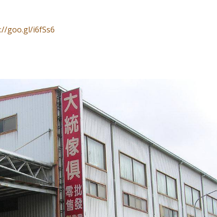
//goo.gl/i6fSs6