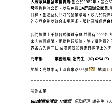
大統家具批發零售賣場
創立於1982年，設
發
零售物流公司，以及免費
OA
屏風辦公家具
目標，創造互利共好的營業環境，致力於提供消
的商品企劃以符合市場需求，服務區域遍達
台
我們提供上千款各式優質家具,並備有 2000坪
來店參觀選購，絕對物超所值
，除了
讓你買的
界各方先進同仁,裝潢師傅如有家具採購上的需
門市部
業務經理 謝先生 (07) 6254173 FAX
地圖
ht
地址：高雄市岡山區寶米路386號
------------------------------------------------------
關係企業
888創意生活館
HI家居
業務經理 謝先生 (07) 