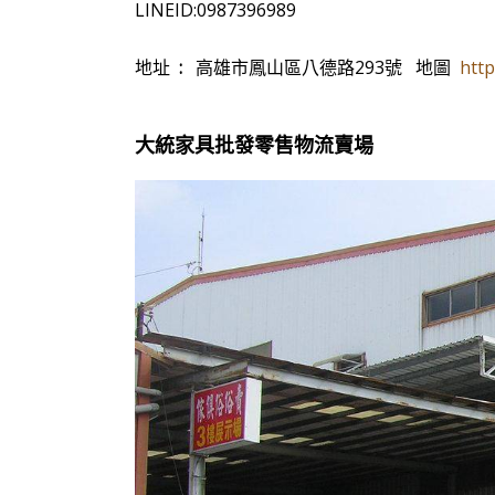
LINEID:0987396989
地址
:
高雄市鳳山區八德路293號 地圖
http:
大統家具批發零售物流賣場