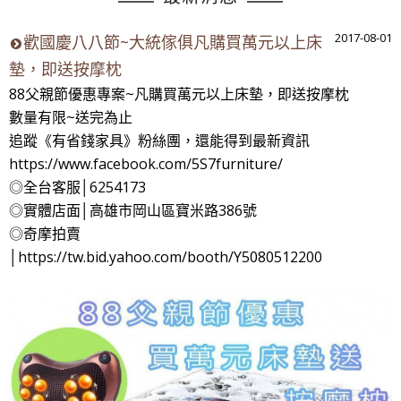
2017-08-01
歡國慶八八節~大統傢俱凡購買萬元以上床
墊，即送按摩枕
88父親節優惠專案~凡購買萬元以上床墊，即送按摩枕
數量有限~送完為止
追蹤《有省錢家具》粉絲團，還能得到最新資訊
https://www.facebook.com/5S7furniture/
◎全台客服│6254173
◎實體店面│高雄市岡山區寶米路386號
◎奇摩拍賣
│https://tw.bid.yahoo.com/booth/Y5080512200