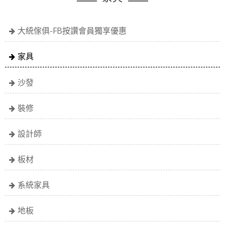
大統傢俱-FB按讚會員獨享優惠
家具
沙發
裝修
設計師
板材
系統家具
地板