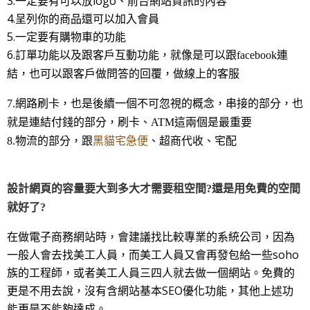
3.一定要有可以放logo、前台網站資訊的內容
4.呈列你的商品還可以加入會員
5.一定要有購物車的功能
6.訂單功能以及跟客戶互動功能，
就像是可以跟
facebook連
結，也可以跟客戶做問答的回覆，做線上的客服
7.網路刷卡，也是後續一個不可忽視的概念，串接的部分，也
就是連結付錢的部分，刷卡、
ATM
這兩個是最重要
8.
物流的部分，跟
黑貓宅急便
、超商代收、宅配
設計網頁的容量要大到多大才需要租空間
還是用免費的空間
?
就好了
?
在做電子商務網站時，會建議找比較專業的系統公司，因為
一般人會去找美工人員，而美工人員又會再發包給一些soho
族的工程師，或者美工人員三四人就去做一個網站。免費的
更是不用去說，沒有含網站基本SEO優化功能，其他上述功
能更是不能夠達成。