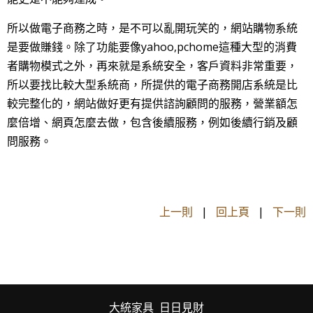
所以做電子商務之時，是不可以亂開玩笑的，網站購物系統
yahoo,pchome
是要做賺錢。除了功能要像
這種大型的消費
者購物模式之外，再來就是系統安全，客戶資料非常重要，
所以要找比較大型系統商，所提供的電子商務開店系統是比
較完整化的，網站做好更有提供諮詢顧問的服務，營業額怎
麼倍增、網頁怎麼去做，包含後續服務，例如後續行銷及顧
問服務。
上一則
|
回上頁
|
下一則
大統家具 日日見財