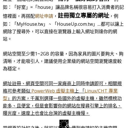
如：「好室」=「house」讓品牌名稱很容易打入消費者的記
註冊獨立專屬的網址
憶裡面，再搭配
網址申請
，
，例
如：「MyHouse.tw」、「HouseUp.com.tw」....都可以讓上
網除了搜尋外，可以直接在瀏覽器上輸入網址到達你的網
站。
網站空間至少需1~2GB 的容量，因為家具的圖片要夠大、夠
清晰，才能吸引人，建議使用企業級的網站空間瀏覽速度較
為穩定。
網址註冊、網頁空間可同一家廠商上同時申請即可，相關規
格可參考類似
PowerWeb 虛擬主機
上 「
Linux/CHT 專業
型
」的方案，千萬別選擇一些國外的虛擬主機，雖然標榜功
能多、且便宜，但是會影響你的網站在搜尋引擎上的排名、
曝光度，速度上也會比台灣的虛擬主機慢。