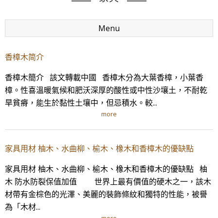
Menu
香樟木简介
香樟木簡介 該文轉載中國 香樟木分為大葉香樟，小葉香
樟。性喜溫暖氣候和肥沃深厚的酸性或中性沙壤土，不耐乾
旱貧瘠，能生於黏性土壤中，但忌積水。較...
more
家具用材 柚木、水曲柳、榆木、橡木和香樟木的優缺點
家具用材 柚木、水曲柳、榆木、橡木和香樟木的優缺點 柚
木 防水防裂保值加值 世界上最有價值的硬木之一，該木
材帶有金棕色的光澤、美麗的裝飾條紋和獨特的性能，被譽
為「木材...