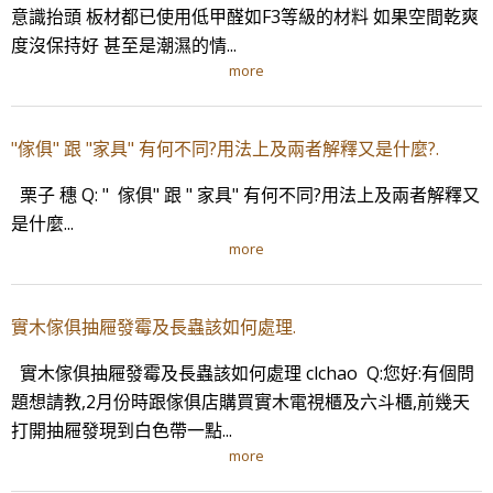
意識抬頭 板材都已使用低甲醛如F3等級的材料 如果空間乾爽
度沒保持好 甚至是潮濕的情...
more
"傢俱" 跟 "家具" 有何不同?用法上及兩者解釋又是什麼?.
栗子 穗 Q: " 傢俱" 跟 " 家具" 有何不同?用法上及兩者解釋又
是什麼...
more
實木傢俱抽屜發霉及長蟲該如何處理.
實木傢俱抽屜發霉及長蟲該如何處理 clchao Q:您好:有個問
題想請教,2月份時跟傢俱店購買實木電視櫃及六斗櫃,前幾天
打開抽屜發現到白色帶一點...
more